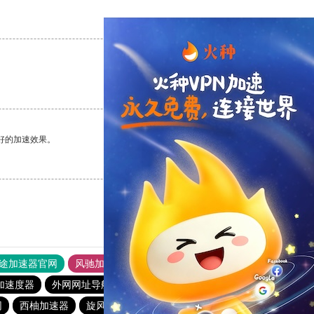
支持
[0]
反对
[0]
支持
[0]
反对
[0]
好的加速效果。
支持
[0]
反对
[0]
途加速器官网
风驰加速器
旋风加速器
加速度器
外网网址导航
软件中心
雷霆加速
狂飙加速器
网
西柚加速器
旋风加速度器
雷霆加器速
猎豹nvp加速器