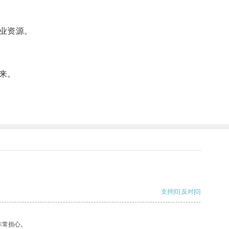
业资源。
来。
支持
[0]
反对
[0]
非常担心。