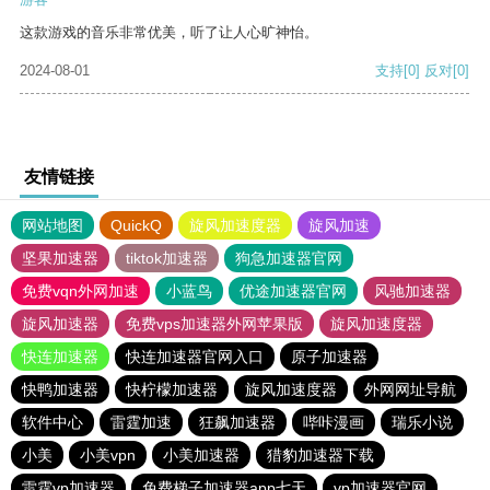
这款游戏的音乐非常优美，听了让人心旷神怡。
2024-08-01
支持
[0]
反对
[0]
友情链接
网站地图
QuickQ
旋风加速度器
旋风加速
坚果加速器
tiktok加速器
狗急加速器官网
免费vqn外网加速
小蓝鸟
优途加速器官网
风驰加速器
旋风加速器
免费vps加速器外网苹果版
旋风加速度器
快连加速器
快连加速器官网入口
原子加速器
快鸭加速器
快柠檬加速器
旋风加速度器
外网网址导航
软件中心
雷霆加速
狂飙加速器
哔咔漫画
瑞乐小说
小美
小美vpn
小美加速器
猎豹加速器下载
雷霆vp加速器
免费梯子加速器app七天
vp加速器官网