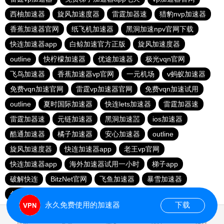
西柚加速器
旋风加速度器
雷霆加器速
猎豹nvp加速器
香蕉加速器官网
纸飞机加速器
黑洞加速npv官网下载
快连加速器app
白鲸加速官方正版
旋风加速度器
outline
快柠檬加速器
优途加速器
极光vqn官网
飞鸟加速器
香蕉加速器vp官网
一元机场
v蚂蚁加速器
免费vqn加速官网
雷霆vp加速器官网
免费vqn加速试用
outline
夏时国际加速器
快连lets加速器
雷霆加器速
雷霆加器速
元链加速器
黑洞加速噐
ios加速器
酷通加速器
橘子加速器
安心加速器
outline
旋风加速度器
快连加速器app
老王vp官网
快连加速器app
海外加速器试用一小时
梯子app
破解快连
BitzNet官网
飞鱼加速器
暴雪加速器
免费vqn外网
永久免费使用的加速器
下载
0.016754s
首页
安卓
苹果
排行
推荐