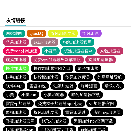
友情链接
网站地图
QuickQ
旋风加速度器
旋风加速
坚果加速器
tiktok加速器
狗急加速器官网
免费vqn外网加速
小蓝鸟
优途加速器官网
风驰加速器
旋风加速器
免费vps加速器外网苹果版
旋风加速度器
快连加速器
快连加速器官网入口
原子加速器
快鸭加速器
快柠檬加速器
旋风加速度器
外网网址导航
软件中心
雷霆加速
狂飙加速器
哔咔漫画
瑞乐小说
小美
小美vpn
小美加速器
猎豹加速器下载
雷霆vp加速器
免费梯子加速器app七天
vp加速器官网
西柚加速器
旋风加速度器
雷霆加器速
猎豹nvp加速器
香蕉加速器官网
纸飞机加速器
黑洞加速npv官网下载
快连加速器app
白鲸加速官方正版
旋风加速度器