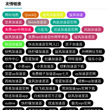
友情链接
网站地图
QuickQ
旋风加速度器
旋风加速
坚果加速器
tiktok加速器
狗急加速器官网
免费vqn外网加速
小蓝鸟
优途加速器官网
风驰加速器
旋风加速器
免费vps加速器外网苹果版
旋风加速度器
快连加速器
快连加速器官网入口
原子加速器
快鸭加速器
快柠檬加速器
旋风加速度器
外网网址导航
软件中心
雷霆加速
狂飙加速器
哔咔漫画
瑞乐小说
小美
小美vpn
小美加速器
猎豹加速器下载
雷霆vp加速器
免费梯子加速器app七天
vp加速器官网
西柚加速器
旋风加速度器
雷霆加器速
猎豹nvp加速器
香蕉加速器官网
纸飞机加速器
黑洞加速npv官网下载
快连加速器app
白鲸加速官方正版
旋风加速度器
outline
快柠檬加速器
优途加速器
极光vqn官网